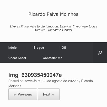
Skip
to
content
Live as if you were to die tomorrow. Learn as if you were to live
forever... Mahatma Gandhi
Início
Blogue
iOS
Cheat Sheet
Contactar-me
img_630935450047e
Posted on
sexta-feira, 26 de agosto de 2022
by
Ricardo
Moinhos
← Previous
Next →