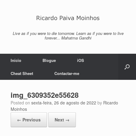
Skip
to
content
Live as if you were to die tomorrow. Learn as if you were to live
forever... Mahatma Gandhi
Início
Blogue
iOS
Cheat Sheet
Contactar-me
img_6309352e55628
Posted on
sexta-feira, 26 de agosto de 2022
by
Ricardo
Moinhos
← Previous
Next →