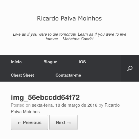
Skip
to
content
Live as if you were to die tomorrow. Learn as if you were to live
forever... Mahatma Gandhi
Início
Blogue
iOS
Cheat Sheet
Contactar-me
img_56ebccdd64f72
Posted on
sexta-feira, 18 de março de 2016
by
Ricardo
Paiva Moinhos
← Previous
Next →