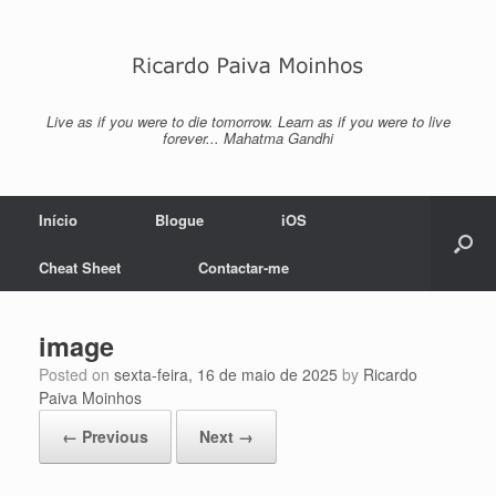
Skip
to
content
Live as if you were to die tomorrow. Learn as if you were to live
forever... Mahatma Gandhi
Início
Blogue
iOS
Cheat Sheet
Contactar-me
image
Posted on
sexta-feira, 16 de maio de 2025
by
Ricardo
Paiva Moinhos
← Previous
Next →