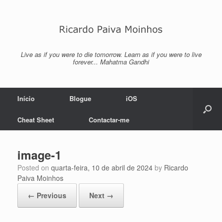
Skip
to
content
Live as if you were to die tomorrow. Learn as if you were to live
forever... Mahatma Gandhi
Início
Blogue
iOS
Cheat Sheet
Contactar-me
image-1
Posted on
quarta-feira, 10 de abril de 2024
by
Ricardo
Paiva Moinhos
← Previous
Next →