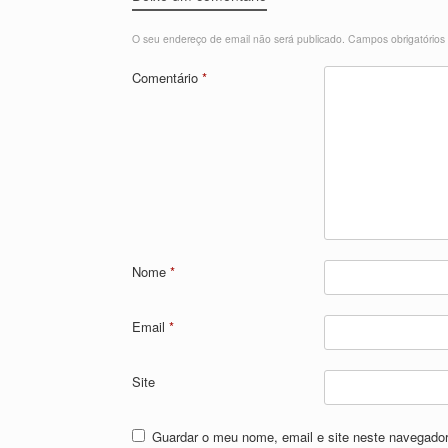
O seu endereço de email não será publicado.
Campos obrigatório
Comentário
*
Nome
*
Email
*
Site
Guardar o meu nome, email e site neste navegador