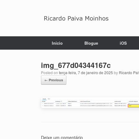
Skip
to
content
Início
Blogue
iOS
img_677d04344167c
Posted on
terça-feira, 7 de janeiro de 2025
by
Ricardo Pa
← Previous
Deixe um comentário