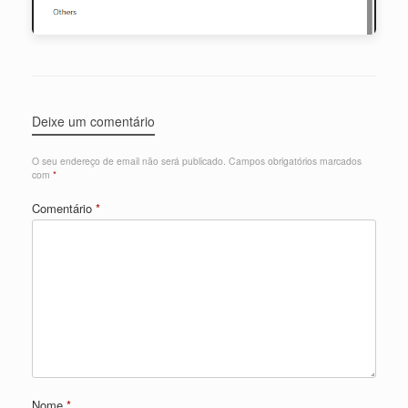
Deixe um comentário
O seu endereço de email não será publicado.
Campos obrigatórios marcados
com
*
Comentário
*
Nome
*