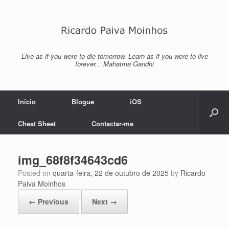
Skip
to
content
Live as if you were to die tomorrow. Learn as if you were to live
forever... Mahatma Gandhi
Início
Blogue
iOS
Cheat Sheet
Contactar-me
img_68f8f34643cd6
Posted on
quarta-feira, 22 de outubro de 2025
by
Ricardo
Paiva Moinhos
← Previous
Next →