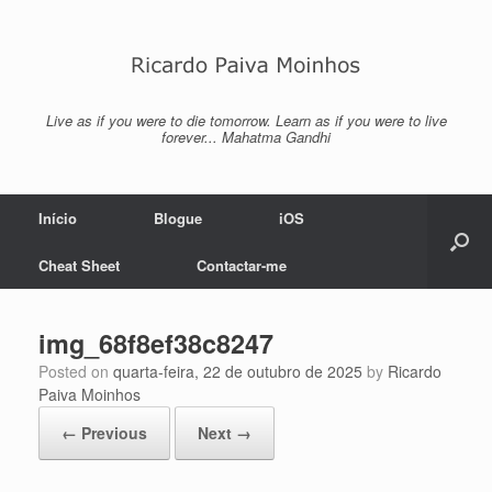
Skip
to
content
Live as if you were to die tomorrow. Learn as if you were to live
forever... Mahatma Gandhi
Início
Blogue
iOS
Cheat Sheet
Contactar-me
img_68f8ef38c8247
Posted on
quarta-feira, 22 de outubro de 2025
by
Ricardo
Paiva Moinhos
← Previous
Next →