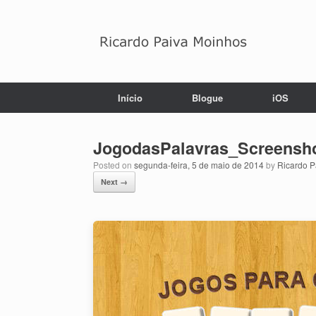
Skip
to
content
Início
Blogue
iOS
JogodasPalavras_Screensh
Posted on
segunda-feira, 5 de maio de 2014
by
Ricardo P
Next →