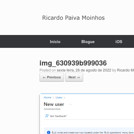
Skip
to
content
Início
Blogue
iOS
img_630939b999036
Posted on
sexta-feira, 26 de agosto de 2022
by
Ricardo M
← Previous
Next →