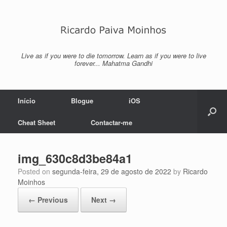
Skip
to
content
Live as if you were to die tomorrow. Learn as if you were to live
forever... Mahatma Gandhi
Início
Blogue
iOS
Cheat Sheet
Contactar-me
img_630c8d3be84a1
Posted on
segunda-feira, 29 de agosto de 2022
by
Ricardo
Moinhos
← Previous
Next →