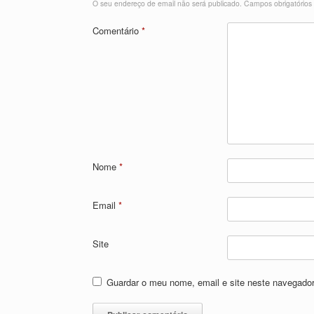
O seu endereço de email não será publicado.
Campos obrigatório
Comentário
*
Nome
*
Email
*
Site
Guardar o meu nome, email e site neste navegador