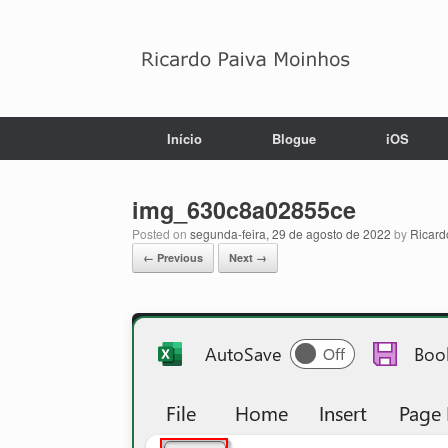
Skip
to
content
Início
Blogue
iOS
img_630c8a02855ce
Posted on
segunda-feira, 29 de agosto de 2022
by
Ricard
← Previous
Next →